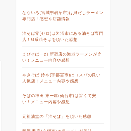
なないろ(宮城県岩沼市)は貝だしラーメン
専門店！感想や店舗情報
油そば零(ゼロ)は岩沼市にある油そば専門
店！G系油そばを頂いた感想
えびそば一幻 新宿店の海老ラーメンが旨
い！メニュー内容や感想
やきそば 鈴や(宇都宮市)はコスパの良い
人気店！メニュー内容や感想
そばの神田 東一屋(仙台市)は旨くて安
い！メニュー内容や感想
元祖油堂の「油そば」を頂いた感想
麺屋 雅宗(白河市)のラーメンが美味し