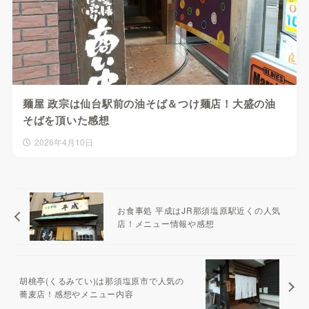
麺屋 政宗は仙台駅前の油そば＆つけ麺店！大盛の油
そばを頂いた感想
2026年4月10日
お食事処 平成はJR那須塩原駅近くの人気
店！メニュー情報や感想
胡桃亭(くるみてい)は那須塩原市で人気の
蕎麦店！感想やメニュー内容