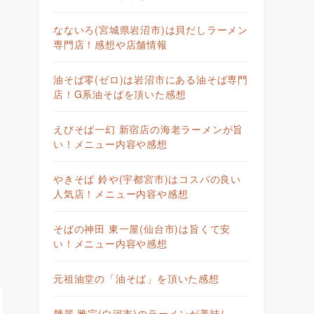
なないろ(宮城県岩沼市)は貝だしラーメン
専門店！感想や店舗情報
油そば零(ゼロ)は岩沼市にある油そば専門
店！G系油そばを頂いた感想
えびそば一幻 新宿店の海老ラーメンが旨
い！メニュー内容や感想
やきそば 鈴や(宇都宮市)はコスパの良い
人気店！メニュー内容や感想
そばの神田 東一屋(仙台市)は旨くて安
い！メニュー内容や感想
元祖油堂の「油そば」を頂いた感想
麺屋 雅宗(白河市)のラーメンが美味し