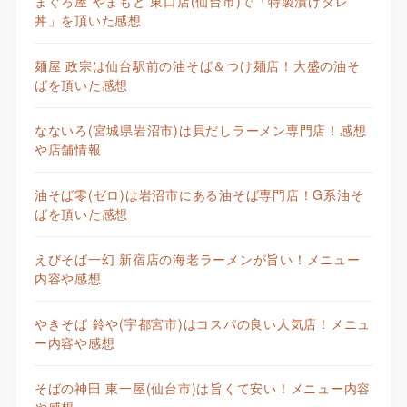
まぐろ屋 やまもと 東口店(仙台市)で「特製漬けタレ
丼」を頂いた感想
麺屋 政宗は仙台駅前の油そば＆つけ麺店！大盛の油そ
ばを頂いた感想
なないろ(宮城県岩沼市)は貝だしラーメン専門店！感想
や店舗情報
油そば零(ゼロ)は岩沼市にある油そば専門店！G系油そ
ばを頂いた感想
えびそば一幻 新宿店の海老ラーメンが旨い！メニュー
内容や感想
やきそば 鈴や(宇都宮市)はコスパの良い人気店！メニュ
ー内容や感想
そばの神田 東一屋(仙台市)は旨くて安い！メニュー内容
や感想