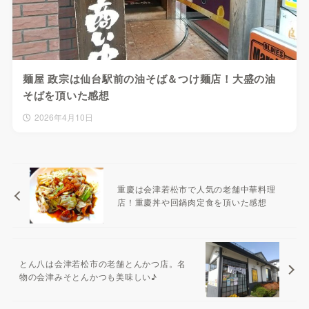
麺屋 政宗は仙台駅前の油そば＆つけ麺店！大盛の油
そばを頂いた感想
2026年4月10日
重慶は会津若松市で人気の老舗中華料理
店！重慶丼や回鍋肉定食を頂いた感想
とん八は会津若松市の老舗とんかつ店。名
物の会津みそとんかつも美味しい♪