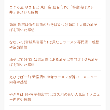
まぐろ屋 やまもと 東口店(仙台市)で「特製漬けタレ
丼」を頂いた感想
麺屋 政宗は仙台駅前の油そば＆つけ麺店！大盛の油そ
ばを頂いた感想
なないろ(宮城県岩沼市)は貝だしラーメン専門店！感想
や店舗情報
油そば零(ゼロ)は岩沼市にある油そば専門店！G系油そ
ばを頂いた感想
えびそば一幻 新宿店の海老ラーメンが旨い！メニュー
内容や感想
やきそば 鈴や(宇都宮市)はコスパの良い人気店！メニュ
ー内容や感想