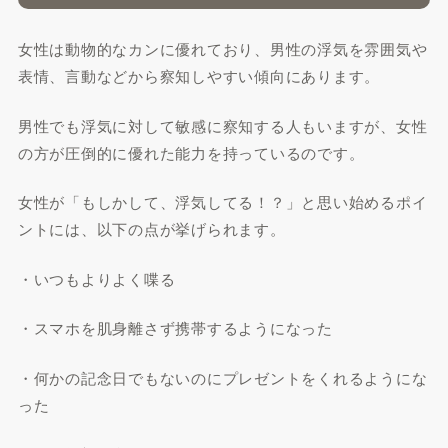
女性は動物的なカンに優れており、男性の浮気を雰囲気や
表情、言動などから察知しやすい傾向にあります。
男性でも浮気に対して敏感に察知する人もいますが、女性
の方が圧倒的に優れた能力を持っているのです。
女性が「もしかして、浮気してる！？」と思い始めるポイ
ントには、以下の点が挙げられます。
・いつもよりよく喋る
・スマホを肌身離さず携帯するようになった
・何かの記念日でもないのにプレゼントをくれるようにな
った