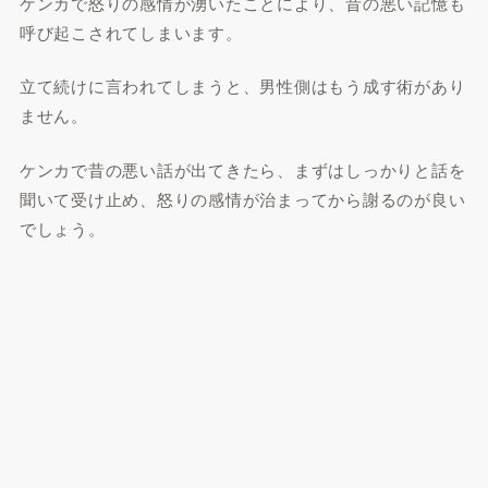
ケンカで怒りの感情が湧いたことにより、昔の悪い記憶も
呼び起こされてしまいます。
立て続けに言われてしまうと、男性側はもう成す術があり
ません。
ケンカで昔の悪い話が出てきたら、まずはしっかりと話を
聞いて受け止め、怒りの感情が治まってから謝るのが良い
でしょう。