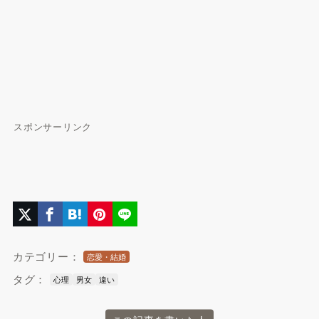
スポンサーリンク
カテゴリー：
恋愛・結婚
タグ：
心理
男女
違い