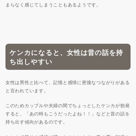
まらなく感じてしまうこともあるようです。
ケンカになると、女性は昔の話を持
ち出しやすい
女性は男性と比べて、記憶と感情に密接なつながりがある
と言われています。
このためカップルや夫婦の間でちょっとしたケンカが勃発
すると、「あの時もこうだったよね！！」などと昔の話を
持ち出す傾向があるのです。