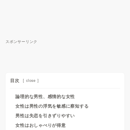
スポンサーリンク
目次
[
close
]
論理的な男性、感情的な女性
女性は男性の浮気を敏感に察知する
男性は失恋を引きずりやすい
女性はおしゃべりが得意